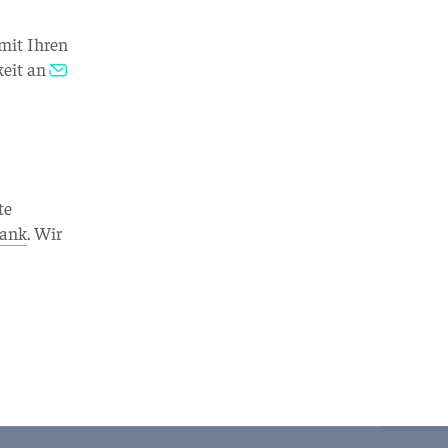
 mit Ihren
keit an
te
bank
. Wir