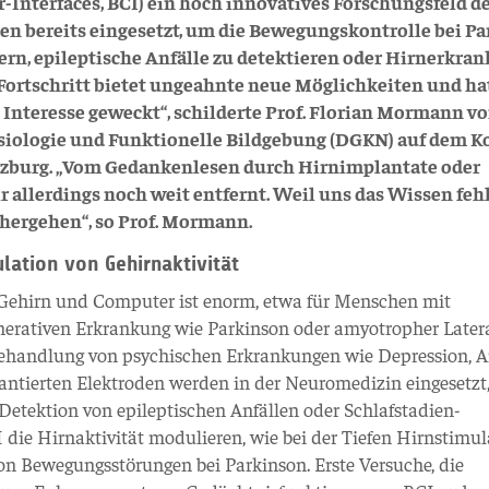
Interfaces, BCI) ein hoch innovatives Forschungsfeld d
en bereits eingesetzt, um die Bewegungskontrolle bei P
sern, epileptische Anfälle zu detektieren oder Hirnerkr
 Fortschritt bietet ungeahnte neue Möglichkeiten und ha
 Interesse geweckt“, schilderte Prof. Florian Mormann vo
siologie und Funktionelle Bildgebung (DGKN) auf dem K
rzburg. „Vom Gedankenlesen durch Hirnimplantate oder
 allerdings noch weit entfernt. Weil uns das Wissen feh
nhergehen“, so Prof. Mormann.
ation von Gehirnaktivität
 Gehirn und Computer ist enorm, etwa für Menschen mit
nerativen Erkrankung wie Parkinson oder amyotropher Latera
r Behandlung von psychischen Erkrankungen wie Depression, A
antierten Elektroden werden in der Neuromedizin eingesetzt
 Detektion von epileptischen Anfällen oder Schlafstadien-
CI die Hirnaktivität modulieren, wie bei der Tiefen Hirnstimu
on Bewegungsstörungen bei Parkinson. Erste Versuche, die