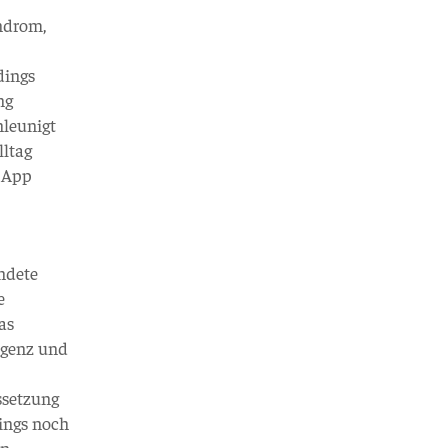
ndrom,
dings
ng
hleunigt
lltag
e App
ndete
e
as
igenz und
ssetzung
dings noch
en –