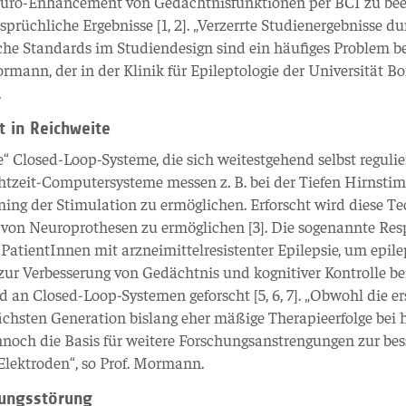
Neuro-Enhancement von Gedächtnisfunktionen per BCI zu bee
sprüchliche Ergebnisse [1, 2]. „Verzerrte Studienergebnisse du
he Standards im Studiendesign sind ein häufiges Problem b
rmann, der in der Klinik für Epileptologie der Universität B
.
t in Reichweite
e“ Closed-Loop-Systeme, die sich weitestgehend selbst reguli
htzeit-Computersysteme messen z. B. bei der Tiefen Hirnsti
iming der Stimulation zu ermöglichen. Erforscht wird diese T
von Neuroprothesen zu ermöglichen [3]. Die sogenannte Res
PatientInnen mit arzneimittelresistenter Epilepsie, um epile
 zur Verbesserung von Gedächtnis und kognitiver Kontrolle be
an Closed-Loop-Systemen geforscht [5, 6, 7]. „Obwohl die er
chsten Generation bislang eher mäßige Therapieerfolge bei 
nnoch die Basis für weitere Forschungsanstrengungen zur bes
Elektroden“, so Prof. Mormann.
gungsstörung