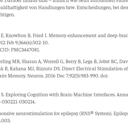
Schuldhaftigkeit von Handlungen bzw. Entscheidungen, bei de
htigen.
e E, Knowlton B, Fried I. Memory enhancement and deep-bra
012 Feb 9;366(6):502-10.
MCID: PMC3447081.
perling MR, Sharan A, Worrell G, Berry B, Lega B, Jobst BC, Dav
ak R, Kahana MJ, Rizzuto DS. Direct Electrical Stimulation of
 Memory. Neuron. 2016 Dec 7;92(5):983-990. doi:
is S. Exploring Cognition with Brain-Machine Interfaces. Ann
ch-030221-030214.
ponsive neurostimulation for epilepsy (RNS® System). Epilep
2.003.