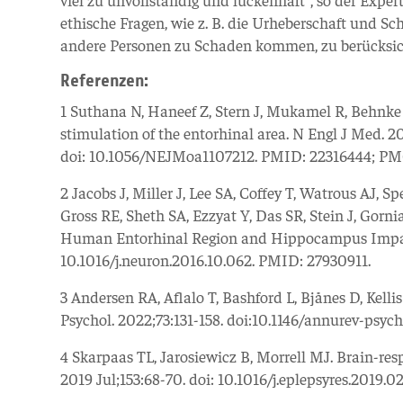
ethische Fragen, wie z. B. die Urheberschaft und 
andere Personen zu Schaden kommen, zu berücksic
Referenzen:
1 Suthana N, Haneef Z, Stern J, Mukamel R, Behnk
stimulation of the entorhinal area. N Engl J Med. 2
doi: 10.1056/NEJMoa1107212. PMID: 22316444; P
2 Jacobs J, Miller J, Lee SA, Coffey T, Watrous AJ, S
Gross RE, Sheth SA, Ezzyat Y, Das SR, Stein J, Gorni
Human Entorhinal Region and Hippocampus Impairs
10.1016/j.neuron.2016.10.062. PMID: 27930911.
3 Andersen RA, Aflalo T, Bashford L, Bjånes D, Kell
Psychol. 2022;73:131-158. doi:10.1146/annurev-psy
4 Skarpaas TL, Jarosiewicz B, Morrell MJ. Brain-res
2019 Jul;153:68-70. doi: 10.1016/j.eplepsyres.2019.0