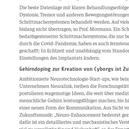
Die beste Datenlage mit klaren Behandlungserfolg
Dystonie, Tremor und anderen Bewegungsstörungen g
Schrittmachersystemen behandelt werden. Auf viele
bislang nicht übertragen, so Prof. Mormann. Ein Sc
bedarfsgesteuerter Schrittmachersysteme, die nur 
durch die Covid-Pandemie, haben es auch fernsteue
geschafft: In Echtzeit und unabhängig vom Stando
Einstellungen des Implantats ändern.
Gehirndoping zur Kreation von Cyborgs ist Z
Ambitionierte Neurotechnologie-Start-ups, wie bei
Unternehmen Neuralink, treiben die Forschungstäti
postulieren wagemutige Ideen, die weit über medi
menschliche Gehirn leistungsfähiger machen, bis h
einer neuen Form der Kommunikation. Aus Sicht vo
Zukunftsmusik: „Neuro-Enhancement bedeutet gezie
dafür ist ein detailliertes und mechanistisches Vers
viel zu unvollständig und lückenhaft“, so der Expe