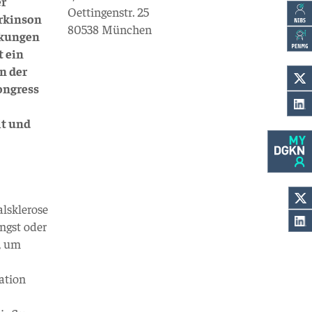
er
Oettingenstr. 25
arkinson
80538 München
ankungen
t ein
n der
ongress
lt und
lsklerose
ngst oder
, um
lation