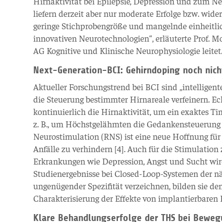
Hirnaktivität bei Epilepsie, Depression und zum 
liefern derzeit aber nur moderate Erfolge bzw. wider
geringe Stichprobengröße und mangelnde einheitlic
innovativen Neurotechnologien“, erläuterte Prof. Mo
AG Kognitive und Klinische Neurophysiologie leitet
Next-Generation-BCI: Gehirndoping noch nich
Aktueller Forschungstrend bei BCI sind „intelligent
die Steuerung bestimmter Hirnareale verfeinern. Ec
kontinuierlich die Hirnaktivität, um ein exaktes T
z. B., um Höchstgelähmten die Gedankensteuerung 
Neurostimulation (RNS) ist eine neue Hoffnung für 
Anfälle zu verhindern [4]. Auch für die Stimulation
Erkrankungen wie Depression, Angst und Sucht wird 
Studienergebnisse bei Closed-Loop-Systemen der nä
ungenügender Spezifität verzeichnen, bilden sie de
Charakterisierung der Effekte von implantierbaren 
Klare Behandlungserfolge der THS bei Bewe