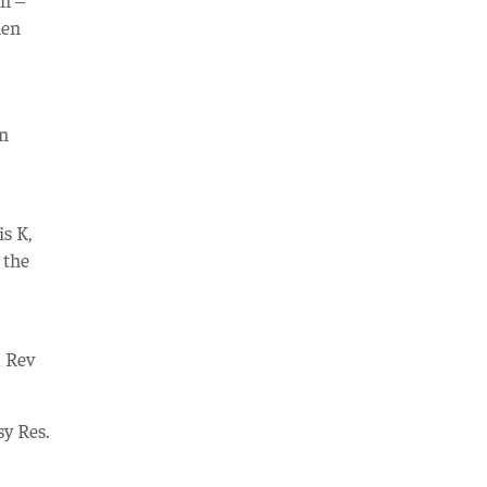
nen
in
is K,
 the
u Rev
sy Res.