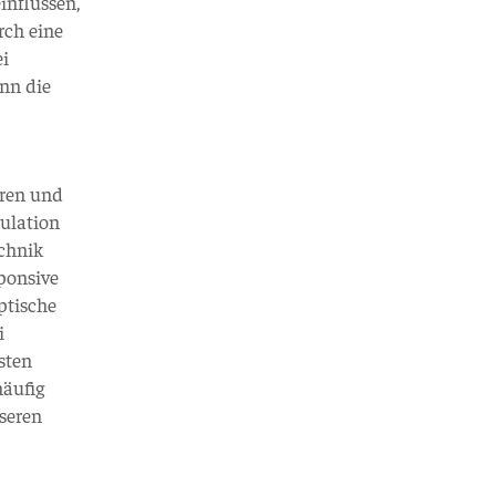
influssen,
rch eine
ei
onn die
eren und
mulation
echnik
ponsive
ptische
i
sten
häufig
seren