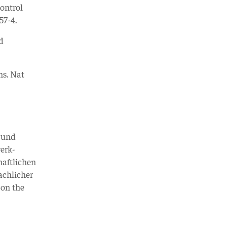
control
57-4.
d
ns. Nat
e und
erk-
haftlichen
achlicher
 on the