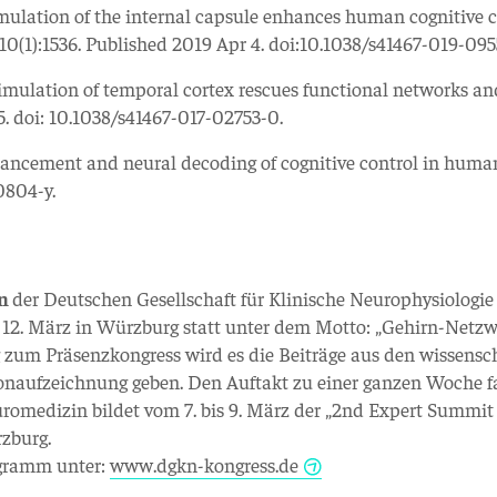
timulation of the internal capsule enhances human cognitive 
0(1):1536. Published 2019 Apr 4. doi:10.1038/s41467-019-095
timulation of temporal cortex rescues functional networks an
 doi: 10.1038/s41467-017-02753-0.
enhancement and neural decoding of cognitive control in huma
0804-y.
en
der Deutschen Gesellschaft für Klinische Neurophysiologi
 12. März in Würzburg statt unter dem Motto: „Gehirn-Netzw
zum Präsenzkongress wird es die Beiträge aus den wissensc
onaufzeichnung geben. Den Auftakt zu einer ganzen Woche f
omedizin bildet vom 7. bis 9. März der „2nd Expert Summit
rzburg.
ogramm unter:
www.dgkn-kongress.de