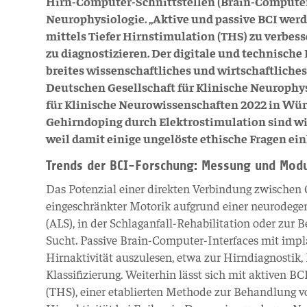
Hirn-Computer-Schnittstellen (Brain-Computer-
Neurophysiologie. „Aktive und passive BCI werd
mittels Tiefer Hirnstimulation (THS) zu verbes
zu diagnostizieren. Der digitale und technische
breites wissenschaftliches und wirtschaftliches
Deutschen Gesellschaft für Klinische Neurophy
für Klinische Neurowissenschaften 2022 in Wü
Gehirndoping durch Elektrostimulation sind wir
weil damit einige ungelöste ethische Fragen ei
Trends der BCI-Forschung: Messung und Modul
Das Potenzial einer direkten Verbindung zwischen
eingeschränkter Motorik aufgrund einer neurodege
(ALS), in der Schlaganfall-Rehabilitation oder zu
Sucht. Passive Brain-Computer-Interfaces mit impl
Hirnaktivität auszulesen, etwa zur Hirndiagnostik,
Klassifizierung. Weiterhin lässt sich mit aktiven B
(THS), einer etablierten Methode zur Behandlung v