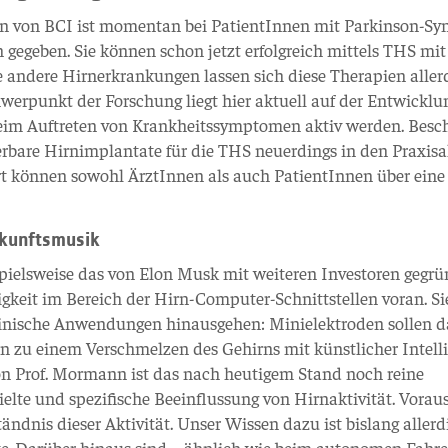
en von BCI ist momentan bei PatientInnen mit Parkinson-Sy
egeben. Sie können schon jetzt erfolgreich mittels THS mit
 andere Hirnerkrankungen lassen sich diese Therapien aller
hwerpunkt der Forschung liegt hier aktuell auf der Entwicklu
beim Auftreten von Krankheitssymptomen aktiv werden. Besc
rbare Hirnimplantate für die THS neuerdings in den Praxisa
rt können sowohl ÄrztInnen als auch PatientInnen über ein
ukunftsmusik
spielsweise das von Elon Musk mit weiteren Investoren gegrü
gkeit im Bereich der Hirn-Computer-Schnittstellen voran. Si
zinische Anwendungen hinausgehen: Minielektroden sollen d
in zu einem Verschmelzen des Gehirns mit künstlicher Intell
n Prof. Mormann ist das nach heutigem Stand noch reine
lte und spezifische Beeinflussung von Hirnaktivität. Vorau
tändnis dieser Aktivität. Unser Wissen dazu ist bislang aller
rte. Darüber hinaus sind – ähnlich wie beim autonomen Fahr