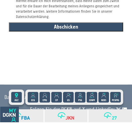
Hiermit erkläre ich mich einverstanden, dass meine Daten zum Zweck
und für die Dauer der Bearbeitung meines Anliegens gespeichert und
verarbeitet werden. Weitere Informationen finden Sie in unserer
Datenschutzerklärung
.
Abschicken
Datenschutz
|
Impressum
|
Kontakt
|
Presse
Folgen Sie der DGKN auf X und LinkedIn:
© 2026 DGKN | Privacy by Design