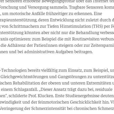
rer Sensoren erhobene Bewegungsprofile über das Internet te
r Forschung und Versorgung sammeln. Tragbare Sensoren ko
um motorische Anfälle frühzeitiger zu erkennen. Eine
rapieunterstützung, deren Entwicklung nicht zuletzt durch d
von Schrittmachern zur Tiefen Hirnstimulation (THS) per Fe
terstützung könnten aber nicht nur die Behandlung verbess
raxis optimieren: zum Beispiel die mit Routinevisiten verbu
ie Adhärenz der PatienInnen steigern oder zur Zeitersparnis
en und bei administrativen Aufgaben beitragen.
Technologien bereits vielfältig zum Einsatz, zum Beispiel, 
 Gleichgewichtsstörungen und Gangstörungen zu unterstütz
rischen Rehabilitation der oberen und unteren Extremitäten 
einem Schlaganfall. „Dieser Ansatz trägt dazu bei, residuale
n“, schilderte Prof. Klucken. Erste Studienergebnisse deuten
windigkeit und der feinmotorischen Geschicklichkeit hin. Vi
Verringerung der Schmerzintensität bei chronischen Schmer