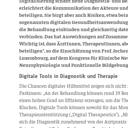
Digitalisierung schafft neue Diagnostik- und B
erleichtert die Kommunikation der Akteure und 
beteiligen. Sie birgt aber auch Risiken, etwa be
sogenannten digitalen Gesundheitsanwendungen
die Behandlung einbinden und gleichzeitig dat
verbinden. Das hat Auswirkungen auf Zusammena
Wichtig ist, dass ÄrztInnen, TherapeutInnen, a
beteiligen“, so die Einschätzung von Prof. Joche
Luxembourg, auf dem Kongress für Klinische Ne
Neurophysiologie und Funktionelle Bildgebung
Digitale Tools in Diagnostik und Therapie
Die Chancen digitaler Hilfsmittel zeigen sich nic
Parkinson: „An der Behandlung können rund 19 Beruf
einen hohen Grad an Effizienz erzeugen, um die Th
Klucken. Digitale Tools können sowohl für das Monit
Therapieunterstützung („Digital Therapeutics“). „Mi
sich die Diagnostik zunehmend von der Arztpraxis 