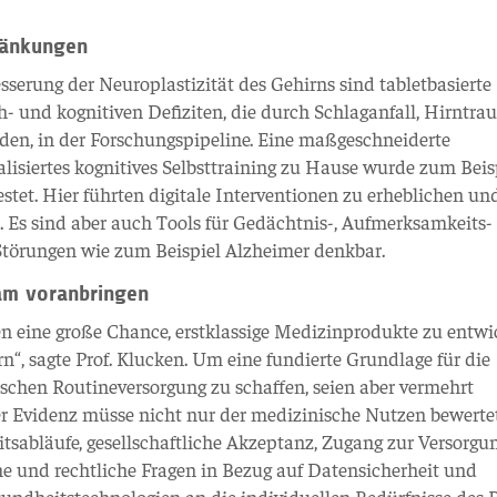
hränkungen
sserung der Neuroplastizität des Gehirns sind tabletbasierte
- und kognitiven Defiziten, die durch Schlaganfall, Hirntr
den, in der Forschungspipeline. Eine maßgeschneiderte
isiertes kognitives Selbsttraining zu Hause wurde zum Beisp
estet. Hier führten digitale Interventionen zu erheblichen un
. Es sind aber auch Tools für Gedächtnis-, Aufmerksamkeits-
 Störungen wie zum Beispiel Alzheimer denkbar.
sam voranbringen
n eine große Chance, erstklassige Medizinprodukte zu entwic
n“, sagte Prof. Klucken. Um eine fundierte Grundlage für die
chen Routineversorgung zu schaffen, seien aber vermehrt
der Evidenz müsse nicht nur der medizinische Nutzen bewerte
sabläufe, gesellschaftliche Akzeptanz, Zugang zur Versorgun
e und rechtliche Fragen in Bezug auf Datensicherheit und
undheitstechnologien an die individuellen Bedürfnisse des 