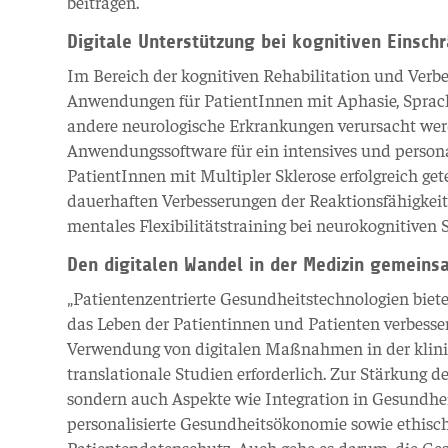
beitragen.
Digitale Unterstützung bei kognitiven Einsc
Im Bereich der kognitiven Rehabilitation und Verbe
Anwendungen für PatientInnen mit Aphasie, Sprach
andere neurologische Erkrankungen verursacht wer
Anwendungssoftware für ein intensives und personal
PatientInnen mit Multipler Sklerose erfolgreich get
dauerhaften Verbesserungen der Reaktionsfähigkeit
mentales Flexibilitätstraining bei neurokognitiven
Den digitalen Wandel in der Medizin gemein
„Patientenzentrierte Gesundheitstechnologien biete
das Leben der Patientinnen und Patienten verbesser
Verwendung von digitalen Maßnahmen in der klinis
translationale Studien erforderlich. Zur Stärkung 
sondern auch Aspekte wie Integration in Gesundheit
personalisierte Gesundheitsökonomie sowie ethisch
Patientendatenschutz. Auch gehe es darum, die Ges