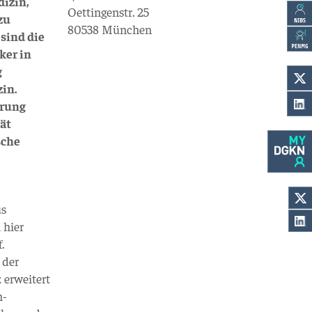
dizin,
Oettingenstr. 25
zu
80538 München
 sind die
ker in
g
in.
erung
tät
sche
us
 hier
.
 der
 erweitert
n-