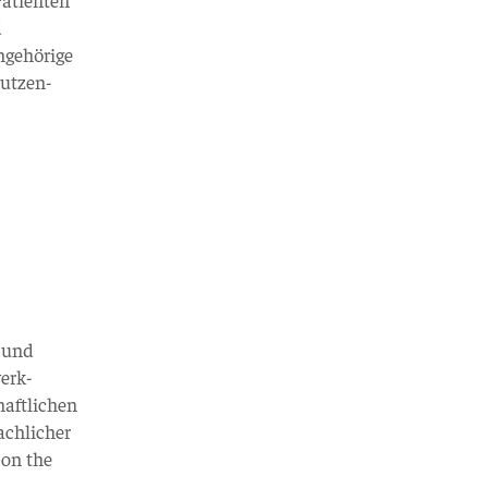
d
ngehörige
utzen-
e und
erk-
haftlichen
achlicher
 on the