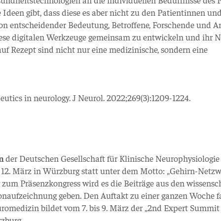
e Ideen gibt, dass diese es aber nicht zu den Patientinnen un
s von entscheidender Bedeutung, Betroffene, Forschende und A
se digitalen Werkzeuge gemeinsam zu entwickeln und ihr N
auf Rezept sind nicht nur eine medizinische, sondern eine
peutics in neurology. J Neurol. 2022;269(3):1209-1224.
en
der Deutschen Gesellschaft für Klinische Neurophysiologi
 12. März in Würzburg statt unter dem Motto: „Gehirn-Netzw
zum Präsenzkongress wird es die Beiträge aus den wissensc
onaufzeichnung geben. Den Auftakt zu einer ganzen Woche f
omedizin bildet vom 7. bis 9. März der „2nd Expert Summit
rzburg.