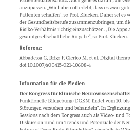
anzupassen. „Wir haben oft erlebt, dass es zwar gut
Patienten schaffen“, so Prof. Klucken. Daher sei e
der Gesundheitsberufe zusammenzubringen, um die
Risiko-Verhältnis richtig einzuschätzen. „Die Apps 
gesamtgesellschaftliche Aufgabe“, so Prof. Klucken.
Referenz:
Abbadessa G, Brigo F, Clerico M, et al. Digital thera
doi:10.1007/s00415-021-10608-4
Information für die Medien
Der Kongress für Klinische Neurowissenschaft
Funktionelle Bildgebung (DGKN) findet vom 10. bis
Störungen verstehen und behandeln“. In Ergänzung 
Sessions nach dem Kongress auch als Video- und T
Diskussion rund um Trends und Potenziale der Neur
Future of Deep Brain Stimulation“, ebenfalls in Wü