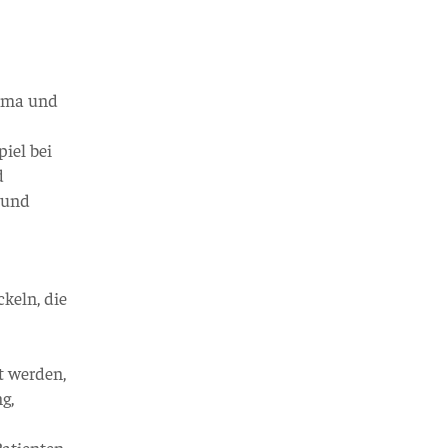
auma und
iel bei
d
 und
keln, die
t werden,
g,
Patienten