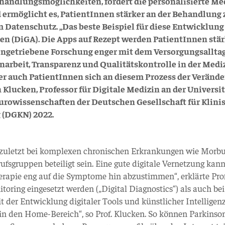
ehandlungsmöglichkeiten, fördert die personalisierte Me
ermöglicht es, PatientInnen stärker an der Behandlung 
im Datenschutz. „Das beste Beispiel für diese Entwicklung
 (DiGA). Die Apps auf Rezept werden PatientInnen stär
engetriebene Forschung enger mit dem Versorgungsallta
rbeit, Transparenz und Qualitätskontrolle in der Mediz
ber auch PatientInnen sich an diesem Prozess der Veränd
n Klucken, Professor für Digitale Medizin an der Universi
urowissenschaften der Deutschen Gesellschaft für Klini
 (DGKN) 2022.
ht zuletzt bei komplexen chronischen Erkrankungen wie Morb
sgruppen beteiligt sein. Eine gute digitale Vernetzung kann
erapie eng auf die Symptome hin abzustimmen“, erklärte Prof
oring eingesetzt werden („Digital Diagnostics“) als auch bei
t der Entwicklung digitaler Tools und künstlicher Intelligenz
in den Home-Bereich“, so Prof. Klucken. So können Parkinso