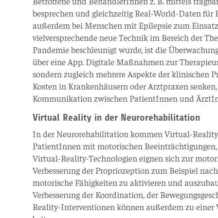
Betroffene und BehandlerInnen z. B. mittels tragba
besprechen und gleichzeitig Real-World-Daten fü
außerdem bei Menschen mit Epilepsie zum Einsatz, 
vielversprechende neue Technik im Bereich der The
Pandemie beschleunigt wurde, ist die Überwachung 
über eine App. Digitale Maßnahmen zur Therapieun
sondern zugleich mehrere Aspekte der klinischen P
Kosten in Krankenhäusern oder Arztpraxen senken, d
Kommunikation zwischen PatientInnen und ÄrztInn
Virtual Reality in der Neurorehabilitation
In der Neurorehabilitation kommen Virtual-Reality-
PatientInnen mit motorischen Beeinträchtigungen,
Virtual-Reality-Technologien eignen sich zur moto
Verbesserung der Propriozeption zum Beispiel nach 
motorische Fähigkeiten zu aktivieren und auszubaue
Verbesserung der Koordination, der Bewegungsgesch
Reality-Interventionen können außerdem zu einer 