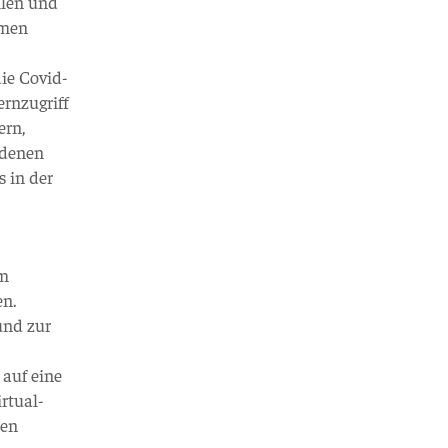
ilen und
mmen
ie Covid-
rnzugriff
ern,
ndenen
 in der
um
en.
und zur
 auf eine
rtual-
zen