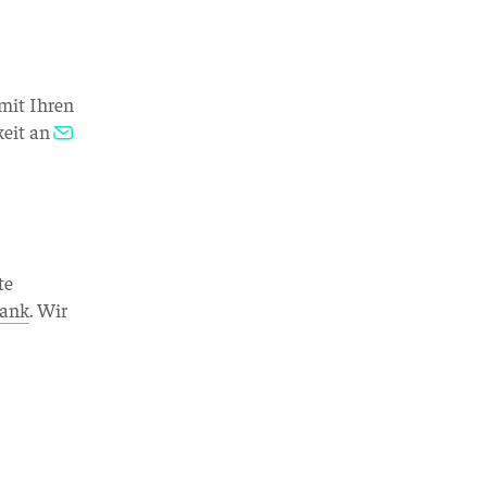
 mit Ihren
keit an
te
bank
. Wir