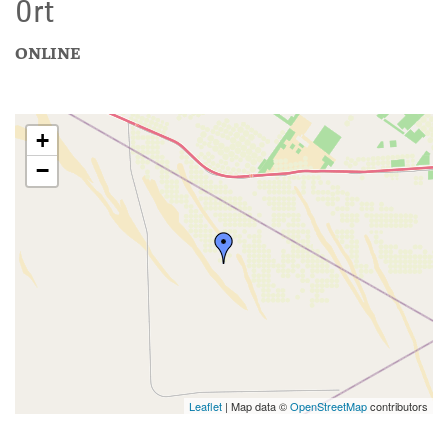
Ort
ONLINE
+
−
Leaflet
| Map data ©
OpenStreetMap
contributors