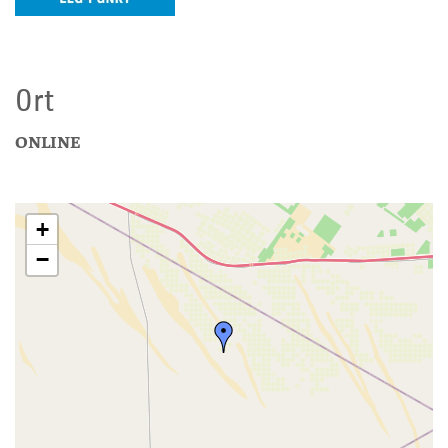
Ort
ONLINE
+
−